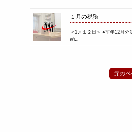
１月の税務
＜1月１２日＞ ●前年12月
納...
元のペ