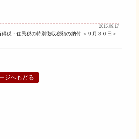
2015.09.17
泉所得税・住民税の特別徴収税額の納付 ＜９月３０日＞
ージへもどる