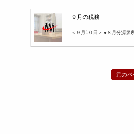
９月の税務
＜９月1０日＞ ●８月分源
...
元のペ