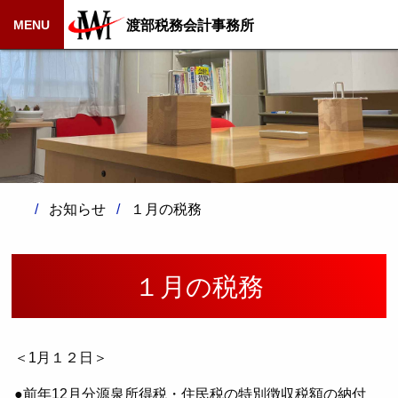
渡部税務会計事務所
MENU
お知らせ
１月の税務
１月の税務
＜1月１２日＞
●前年12月分源泉所得税・住民税の特別徴収税額の納付