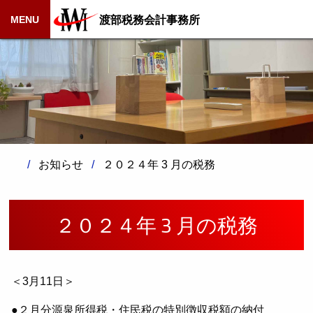
渡部税務会計事務所
MENU
お知らせ
２０２４年 3 月の税務
２０２４年 3 月の税務
＜3月11日＞
●２月分源泉所得税・住民税の特別徴収税額の納付