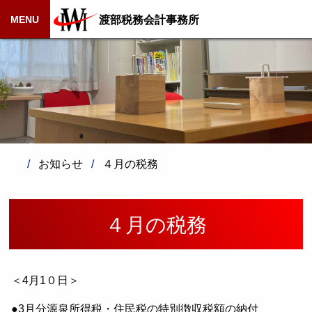
渡部税務会計事務所
MENU
お知らせ
４月の税務
４月の税務
＜4月1０日＞
●3月分源泉所得税・住民税の特別徴収税額の納付