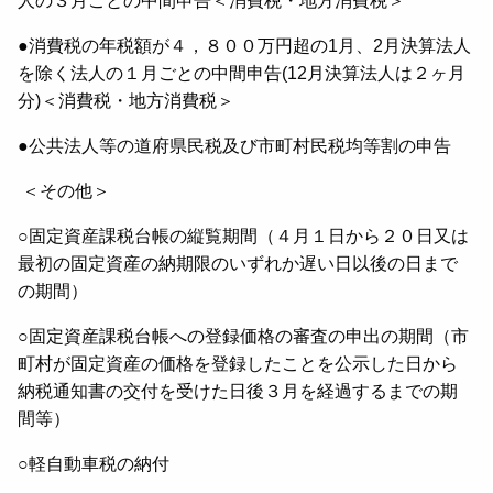
人の３月ごとの中間申告＜消費税・地方消費税＞
●消費税の年税額が４，８００万円超の1月、2月決算法人
を除く法人の１月ごとの中間申告(12月決算法人は２ヶ月
分)＜消費税・地方消費税＞
●公共法人等の道府県民税及び市町村民税均等割の申告
＜その他＞
○固定資産課税台帳の縦覧期間（４月１日から２０日又は
最初の固定資産の納期限のいずれか遅い日以後の日まで
の期間）
○固定資産課税台帳への登録価格の審査の申出の期間（市
町村が固定資産の価格を登録したことを公示した日から
納税通知書の交付を受けた日後３月を経過するまでの期
間等）
○軽自動車税の納付