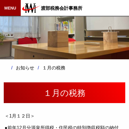
渡部税務会計事務所
MENU
お知らせ
１月の税務
１月の税務
＜1月１２日＞
●前年12月分源泉所得税・住民税の特別徴収税額の納付