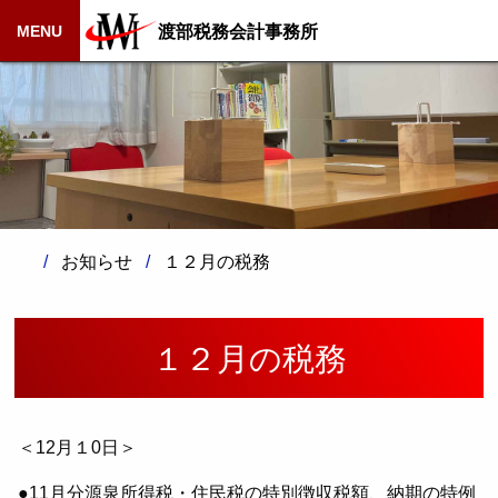
渡部税務会計事務所
MENU
お知らせ
１２月の税務
１２月の税務
＜12月１0日＞
●11月分源泉所得税・住民税の特別徴収税額、納期の特例