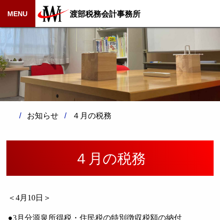
渡部税務会計事務所
MENU
お知らせ
４月の税務
４月の税務
＜
4
月
10
日＞
●
3
月分源泉所得税・住民税の特別徴収税額の納付