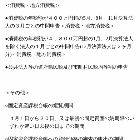
＜消費税・地方消費税＞
●消費税の年税額が４００万円超の
5
月、
8
月、
11
月決算法
人の３月ごとの中間申告＜消費税・地方消費税＞
●消費税の年税額が４，８００万円超の
1
月、
2
月決算法人
を除く法人の１月ごとの中間申告
(12
月決算法人は２ヶ月
分
)
＜消費税・地方消費税＞
●公共法人等の道府県民税及び市町村民税均等割の申告
＜その他＞
○固定資産課税台帳の縦覧期間
４月１日から２０日、又は最初の固定資産の納期限のい
ずれか遅い日以後の日までの期間
○固定資産課税台帳への登録価格の審査の申出の期間