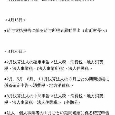
＜
4
月
15
日＞
●給与支払報告に係る給与所得者異動届出（市町村長へ）
＜
4
月
30
日＞
●
2
月決算法人の確定申告＜法人税・消費税・地方消費
税・法人事業税・
(
法人事業所税
)
・法人住民税＞
●
2
月、
5
月、
8
月、１
1
月決算法人の３月ごとの期間短縮に
係る確定申告＜消費税・地方消費税＞
●
8
月決算法人の中間申告＜法人税・消費税・地方消費
税・法人事業税・法人住民税＞（半期分）
●法人・個人事業者の１月ごとの期間短縮に係る確定申告