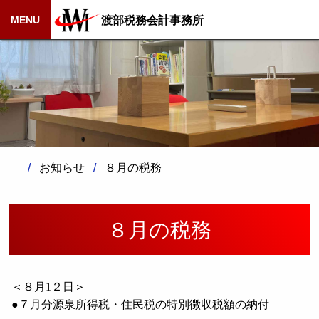
渡部税務会計事務所
MENU
お知らせ
８月の税務
８月の税務
＜８月
1
２日＞
●７月分源泉所得税・住民税の特別徴収税額の納付